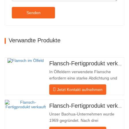
Senden
Verwandte Produkte
Flansch-Fertigprodukt verkauft
In Ölfeldern verwendete Flansche
erfordern eine starke Abdichtung und
hohe Qualität. Unser Unternehmen in
Jetzt Kontakt aufnehmen
Baohua verarbeitet seit vielen Jahren
Flansche in Ölfeldern und exportiert sie
indirekt ins Ausland – nach Deutschland
Flansch-Fertigprodukt verkauft
und Russland. Da die inländische
Unser Baohua-Unternehmen wurde
Industrie nicht ideal ist, möchten wir…
1969 gegründet. Nach drei
Generationen harter Arbeit umfasst es