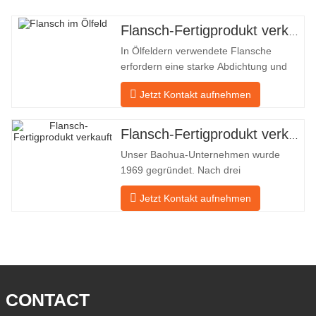
Flansch-Fertigprodukt verkauft
In Ölfeldern verwendete Flansche
erfordern eine starke Abdichtung und
hohe Qualität. Unser Unternehmen in
Jetzt Kontakt aufnehmen
Baohua verarbeitet seit vielen Jahren
Flansche in Ölfeldern und exportiert sie
indirekt ins Ausland – nach Deutschland
Flansch-Fertigprodukt verkauft
und Russland. Da die inländische
Unser Baohua-Unternehmen wurde
Industrie nicht ideal ist, möchten wir
1969 gegründet. Nach drei
Generationen harter Arbeit umfasst es
Jetzt Kontakt aufnehmen
nun eine Fläche von 50.000 ㎡ und
verfügt über eine Gebäudefläche von
25.000 ㎡. Es gibt 260 Mitarbeiter und
46 Ingenieure. Die jährliche Produktion
von Schmiedestücken beträgt 30.000
Tonnen. Hauptsächlich
CONTACT