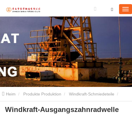
Heim
Produkte Produktion
Windkraft-Schmiedeteile
Windkraft-Ausgangszahnradwelle
Windkraft-Ausgangszahnradwelle