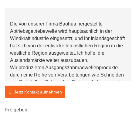
Die von unserer Firma Baohua hergestellte
Abtriebsgetriebewelle wird hauptsächlich in der
Windkraftindustrie eingesetzt, und ihr Inlandsgeschäft
hat sich von der entwickelten östlichen Region in die
westliche Region ausgeweitet. Ich hoffe, die
Auslandsmärkte weiter auszubauen.
Wir produzieren Ausgangszahnradwellenprodukte
durch eine Reihe von Verarbeitungen wie Schneiden
von Rohstoffen, Schmieden, Formen, Anlassen und
Wärmebehandlung. Jeder Verarbeitungsschritt wird
Jetzt Kontakt aufnehmen
streng geprüft, und das Reparieren von Produkten
durch Schweißen ist von unserem Unternehmen
Freigeben:
streng verboten, sodass die Qualität garantiert werden
kann. Wenn ein Kunde Massenprodukte benötigt,
kann unser Formenbauingenieur Formen gemäß den
vom Kunden bereitgestellten Zeichnungen herstellen,