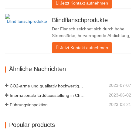
Jetzt Kontakt aufnehmen
nun eine Fläche von 50.000 ㎡ und
verfügt über eine Gebäudefläche von
25.000 ㎡. Es gibt 260 Mitarbeiter und
Blindflanschprodukte
46 Ingenieure. Die jährliche Produktion
Der Flansch zeichnet sich durch hohe
von Schmiedestücken beträgt 30.000
Stromstärke, hervorragende Abdichtung,
Tonnen. Hauptsächlich…
praktische Wartung, robuste
Jetzt Kontakt aufnehmen
Anpassungsfähigkeit und
Wiederverwendbarkeit aus, was ihn zu
einem wesentlichen und wesentlichen
Ähnliche Nachrichten
Faktor im Rohrleitungssystem macht.
Das nächste sind die Produktdatensätze.
MATERIAL 4130-…
2023-07-07
CO2-arme und qualitativ hochwertige Entwicklung
2023-06-02
Internationale Erdölausstellung in China
2023-03-21
Führungsinspektion
Popular products