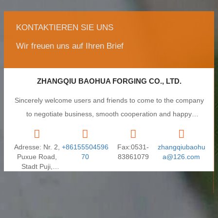
KONTAKTIEREN SIE UNS
Wir freuen uns auf Ihren Brief
ZHANGQIU BAOHUA FORGING CO., LTD.
Sincerely welcome users and friends to come to the company
to negotiate business, smooth cooperation and happy
cooperation, I wish you a prosperous career!
Adresse: Nr. 2,
+86155504596
Fax:0531-
zhangqiubaohu
Puxue Road,
70
83861079
a@126.com
Stadt Puji,
Stadt
Zhangqiu,
Provinz
Shandong