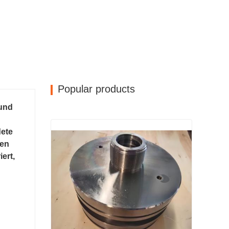
Popular products
 und
dete
men
ert,