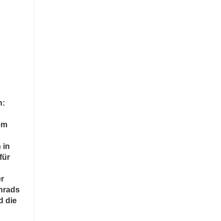
n:
em
 in
für
er
hnrads
d die