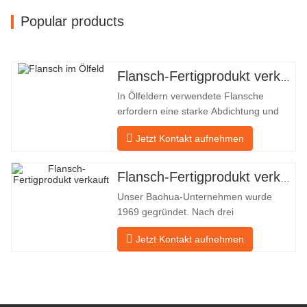
Popular products
Flansch-Fertigprodukt verkauft
In Ölfeldern verwendete Flansche
erfordern eine starke Abdichtung und
hohe Qualität. Unser Unternehmen in
Jetzt Kontakt aufnehmen
Baohua verarbeitet seit vielen Jahren
Flansche in Ölfeldern und exportiert sie
indirekt ins Ausland – nach Deutschland
Flansch-Fertigprodukt verkauft
und Russland. Da die inländische
Unser Baohua-Unternehmen wurde
Industrie nicht ideal ist, möchten wir
1969 gegründet. Nach drei
Generationen harter Arbeit umfasst es
Jetzt Kontakt aufnehmen
nun eine Fläche von 50.000 ㎡ und
verfügt über eine Gebäudefläche von
25.000 ㎡. Es gibt 260 Mitarbeiter und
46 Ingenieure. Die jährliche Produktion
von Schmiedestücken beträgt 30.000