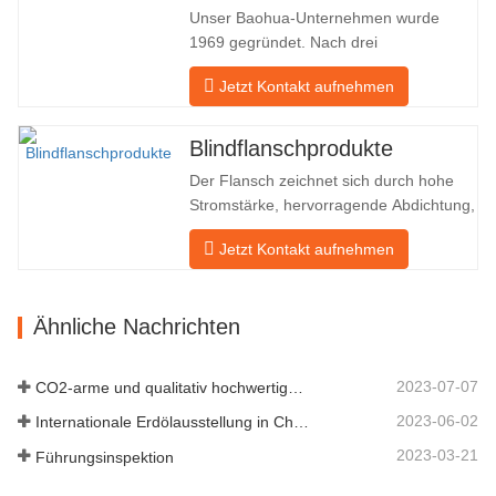
und Russland. Da die inländische
Unser Baohua-Unternehmen wurde
Industrie nicht ideal ist, möchten wir…
1969 gegründet. Nach drei
Generationen harter Arbeit umfasst es
Jetzt Kontakt aufnehmen
nun eine Fläche von 50.000 ㎡ und
verfügt über eine Gebäudefläche von
25.000 ㎡. Es gibt 260 Mitarbeiter und
Blindflanschprodukte
46 Ingenieure. Die jährliche Produktion
Der Flansch zeichnet sich durch hohe
von Schmiedestücken beträgt 30.000
Stromstärke, hervorragende Abdichtung,
Tonnen. Hauptsächlich…
praktische Wartung, robuste
Jetzt Kontakt aufnehmen
Anpassungsfähigkeit und
Wiederverwendbarkeit aus, was ihn zu
einem wesentlichen und wesentlichen
Ähnliche Nachrichten
Faktor im Rohrleitungssystem macht.
Das nächste sind die Produktdatensätze.
MATERIAL 4130-…
2023-07-07
CO2-arme und qualitativ hochwertige Entwicklung
2023-06-02
Internationale Erdölausstellung in China
2023-03-21
Führungsinspektion