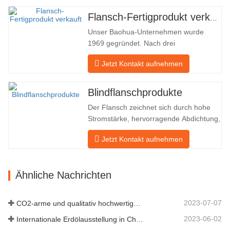
Flansche in Ölfeldern und exportiert sie
indirekt ins Ausland – nach Deutschland
Flansch-Fertigprodukt verkauft
und Russland. Da die inländische
Unser Baohua-Unternehmen wurde
Industrie nicht ideal ist, möchten wir…
1969 gegründet. Nach drei
Generationen harter Arbeit umfasst es
Jetzt Kontakt aufnehmen
nun eine Fläche von 50.000 ㎡ und
verfügt über eine Gebäudefläche von
25.000 ㎡. Es gibt 260 Mitarbeiter und
Blindflanschprodukte
46 Ingenieure. Die jährliche Produktion
Der Flansch zeichnet sich durch hohe
von Schmiedestücken beträgt 30.000
Stromstärke, hervorragende Abdichtung,
Tonnen. Hauptsächlich…
praktische Wartung, robuste
Jetzt Kontakt aufnehmen
Anpassungsfähigkeit und
Wiederverwendbarkeit aus, was ihn zu
einem wesentlichen und wesentlichen
Ähnliche Nachrichten
Faktor im Rohrleitungssystem macht.
Das nächste sind die Produktdatensätze.
MATERIAL 4130-…
2023-07-07
CO2-arme und qualitativ hochwertige Entwicklung
2023-06-02
Internationale Erdölausstellung in China