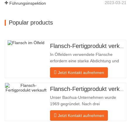
2023-03-21
Führungsinspektion
Popular products
Flansch-Fertigprodukt verkauft
In Ölfeldern verwendete Flansche
erfordern eine starke Abdichtung und
hohe Qualität. Unser Unternehmen in
Jetzt Kontakt aufnehmen
Baohua verarbeitet seit vielen Jahren
Flansche in Ölfeldern und exportiert sie
indirekt ins Ausland – nach Deutschland
Flansch-Fertigprodukt verkauft
und Russland. Da die inländische
Unser Baohua-Unternehmen wurde
Industrie nicht ideal ist, möchten wir
1969 gegründet. Nach drei
Generationen harter Arbeit umfasst es
Jetzt Kontakt aufnehmen
nun eine Fläche von 50.000 ㎡ und
verfügt über eine Gebäudefläche von
25.000 ㎡. Es gibt 260 Mitarbeiter und