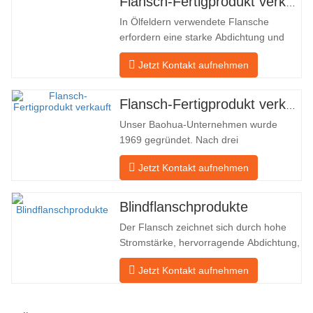
Flansch-Fertigprodukt verkauft
In Ölfeldern verwendete Flansche
erfordern eine starke Abdichtung und
hohe Qualität. Unser Unternehmen in
Jetzt Kontakt aufnehmen
Baohua verarbeitet seit vielen Jahren
Flansche in Ölfeldern und exportiert sie
indirekt ins Ausland – nach Deutschland
Flansch-Fertigprodukt verkauft
und Russland. Da die inländische
Unser Baohua-Unternehmen wurde
Industrie nicht ideal ist, möchten wir…
1969 gegründet. Nach drei
Generationen harter Arbeit umfasst es
Jetzt Kontakt aufnehmen
nun eine Fläche von 50.000 ㎡ und
verfügt über eine Gebäudefläche von
25.000 ㎡. Es gibt 260 Mitarbeiter und
Blindflanschprodukte
46 Ingenieure. Die jährliche Produktion
Der Flansch zeichnet sich durch hohe
von Schmiedestücken beträgt 30.000
Stromstärke, hervorragende Abdichtung,
Tonnen. Hauptsächlich…
praktische Wartung, robuste
Jetzt Kontakt aufnehmen
Anpassungsfähigkeit und
Wiederverwendbarkeit aus, was ihn zu
einem wesentlichen und wesentlichen