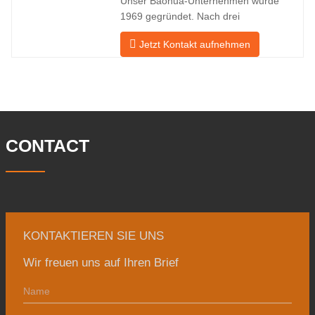
Unser Baohua-Unternehmen wurde
Industrie nicht ideal ist, möchten wir
1969 gegründet. Nach drei
Generationen harter Arbeit umfasst es
Jetzt Kontakt aufnehmen
nun eine Fläche von 50.000 ㎡ und
verfügt über eine Gebäudefläche von
25.000 ㎡. Es gibt 260 Mitarbeiter und
46 Ingenieure. Die jährliche Produktion
von Schmiedestücken beträgt 30.000
Tonnen. Hauptsächlich
CONTACT
KONTAKTIEREN SIE UNS
Wir freuen uns auf Ihren Brief