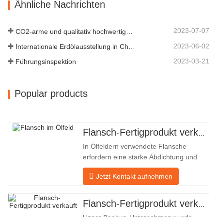
Ähnliche Nachrichten
Faktor im Rohrleitungssystem macht.
Das nächste sind die Produktdatensätze.
MATERIAL 4130-…
2023-07-07
CO2-arme und qualitativ hochwertige Entwicklung
2023-06-02
Internationale Erdölausstellung in China
2023-03-21
Führungsinspektion
Popular products
Flansch-Fertigprodukt verkauft
In Ölfeldern verwendete Flansche
erfordern eine starke Abdichtung und
hohe Qualität. Unser Unternehmen in
Jetzt Kontakt aufnehmen
Baohua verarbeitet seit vielen Jahren
Flansche in Ölfeldern und exportiert sie
indirekt ins Ausland – nach Deutschland
Flansch-Fertigprodukt verkauft
und Russland. Da die inländische