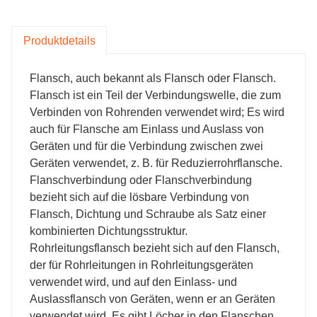
dass ein nahtloser Ringwalzprozess angewendet
wird, der Kosten sparen und in Chargen verarbeitet
Produktdetails
werden kann.
Flansch, auch bekannt als Flansch oder Flansch.
Flansch ist ein Teil der Verbindungswelle, die zum
Verbinden von Rohrenden verwendet wird; Es wird
auch für Flansche am Einlass und Auslass von
Geräten und für die Verbindung zwischen zwei
Geräten verwendet, z. B. für Reduzierrohrflansche.
Flanschverbindung oder Flanschverbindung
bezieht sich auf die lösbare Verbindung von
Flansch, Dichtung und Schraube als Satz einer
kombinierten Dichtungsstruktur.
Rohrleitungsflansch bezieht sich auf den Flansch,
der für Rohrleitungen in Rohrleitungsgeräten
verwendet wird, und auf den Einlass- und
Auslassflansch von Geräten, wenn er an Geräten
verwendet wird. Es gibt Löcher in den Flanschen