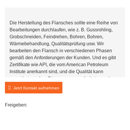
Die Herstellung des Flansches sollte eine Reihe von
Bearbeitungen durchlaufen, wie z. B. Gussrohling,
Grobschneiden, Feindrehen, Bohren, Bohren,
Wärmebehandlung, Qualitätsprüfung usw. Wir
bearbeiten den Flansch in verschiedenen Phasen
gemäß den Anforderungen der Kunden. Und es gibt
Zertifikate wie API, die vom American Petroleum
Institute anerkannt sind, und die Qualität kann
garantiert werden. Die von uns verarbeiteten und
produzierten Flansche werden hauptsächlich in der
Jetzt Kontakt aufnehmen
Erdöl- und Baumaschinen- und Anlagenindustrie
eingesetzt. Die in der Verarbeitung und Produktion
Freigeben:
verwendeten Materialien sind flexibel und können
nach Kundenwunsch in Form und Größe gegossen
werden.
Unser Vorteil bei der Flanschproduktion besteht darin,