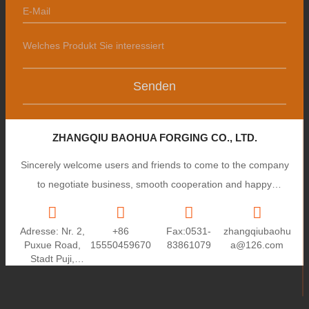
Senden
ZHANGQIU BAOHUA FORGING CO., LTD.
Sincerely welcome users and friends to come to the company
to negotiate business, smooth cooperation and happy
cooperation, I wish you a prosperous career!
Adresse: Nr. 2,
+86
Fax:0531-
zhangqiubaohu
Puxue Road,
15550459670
83861079
a@126.com
Stadt Puji,
Stadt
Zhangqiu,
Provinz