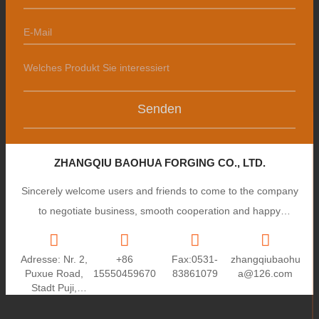
Senden
ZHANGQIU BAOHUA FORGING CO., LTD.
Sincerely welcome users and friends to come to the company
to negotiate business, smooth cooperation and happy
cooperation, I wish you a prosperous career!
Adresse: Nr. 2,
+86
Fax:0531-
zhangqiubaohu
Puxue Road,
15550459670
83861079
a@126.com
Stadt Puji,
Stadt
Zhangqiu,