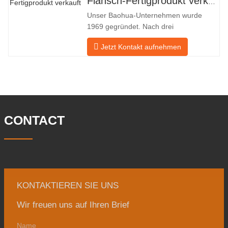
Flansch-Fertigprodukt verkauft
und Russland. Da die inländische
Unser Baohua-Unternehmen wurde
Industrie nicht ideal ist, möchten wir
1969 gegründet. Nach drei
Generationen harter Arbeit umfasst es
Jetzt Kontakt aufnehmen
nun eine Fläche von 50.000 ㎡ und
verfügt über eine Gebäudefläche von
25.000 ㎡. Es gibt 260 Mitarbeiter und
46 Ingenieure. Die jährliche Produktion
von Schmiedestücken beträgt 30.000
Tonnen. Hauptsächlich
CONTACT
KONTAKTIEREN SIE UNS
Wir freuen uns auf Ihren Brief