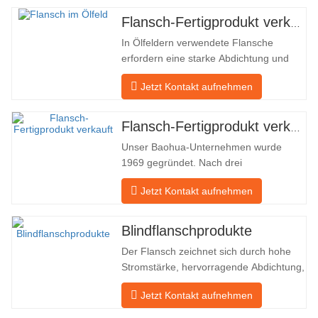
Flansch-Fertigprodukt verkauft
In Ölfeldern verwendete Flansche
erfordern eine starke Abdichtung und
hohe Qualität. Unser Unternehmen in
Jetzt Kontakt aufnehmen
Baohua verarbeitet seit vielen Jahren
Flansche in Ölfeldern und exportiert sie
indirekt ins Ausland – nach Deutschland
Flansch-Fertigprodukt verkauft
und Russland. Da die inländische
Unser Baohua-Unternehmen wurde
Industrie nicht ideal ist, möchten wir…
1969 gegründet. Nach drei
Generationen harter Arbeit umfasst es
Jetzt Kontakt aufnehmen
nun eine Fläche von 50.000 ㎡ und
verfügt über eine Gebäudefläche von
25.000 ㎡. Es gibt 260 Mitarbeiter und
Blindflanschprodukte
46 Ingenieure. Die jährliche Produktion
Der Flansch zeichnet sich durch hohe
von Schmiedestücken beträgt 30.000
Stromstärke, hervorragende Abdichtung,
Tonnen. Hauptsächlich…
praktische Wartung, robuste
Jetzt Kontakt aufnehmen
Anpassungsfähigkeit und
Wiederverwendbarkeit aus, was ihn zu