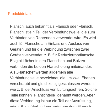
verwendeten Materialien sind flexibel und können
nach Kundenwunsch in Form und Größe gegossen
Produktdetails
werden.
Flansch, auch bekannt als Flansch oder Flansch.
Flansch ist ein Teil der Verbindungswelle, die zum
Verbinden von Rohrenden verwendet wird; Es wird
auch für Flansche am Einlass und Auslass von
Geräten und für die Verbindung zwischen zwei
Geräten verwendet, z. B. für Reduzierrohrflansche.
Es gibt Löcher in den Flanschen und Bolzen
verbinden die beiden Flansche eng miteinander.
Als „Flansche“ werden allgemein alle
Verbindungsteile bezeichnet, die um zwei Ebenen
verschraubt und gleichzeitig geschlossen werden,
wie z. B. der Anschluss von Lüftungsrohren. Solche
Teile können "Flanschteile" genannt werden. Aber
diese Verbindung ist nur ein Teil der Ausrüstung,
wie z. B. die Verbindung zwischen dem Flansch