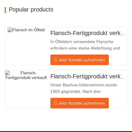
Popular products
Flansch-Fertigprodukt verkauft
In Ölfeldern verwendete Flansche
erfordern eine starke Abdichtung und
hohe Qualität. Unser Unternehmen in
Jetzt Kontakt aufnehmen
Baohua verarbeitet seit vielen Jahren
Flansche in Ölfeldern und exportiert sie
indirekt ins Ausland – nach Deutschland
Flansch-Fertigprodukt verkauft
und Russland. Da die inländische
Unser Baohua-Unternehmen wurde
Industrie nicht ideal ist, möchten wir
1969 gegründet. Nach drei
Generationen harter Arbeit umfasst es
Jetzt Kontakt aufnehmen
nun eine Fläche von 50.000 ㎡ und
verfügt über eine Gebäudefläche von
25.000 ㎡. Es gibt 260 Mitarbeiter und
46 Ingenieure. Die jährliche Produktion
von Schmiedestücken beträgt 30.000