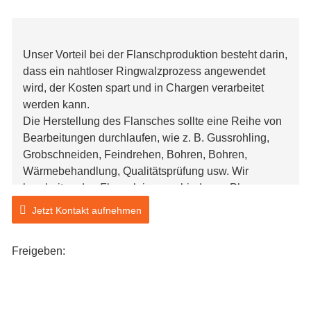
Unser Vorteil bei der Flanschproduktion besteht darin,
dass ein nahtloser Ringwalzprozess angewendet
wird, der Kosten spart und in Chargen verarbeitet
werden kann.
Die Herstellung des Flansches sollte eine Reihe von
Bearbeitungen durchlaufen, wie z. B. Gussrohling,
Grobschneiden, Feindrehen, Bohren, Bohren,
Wärmebehandlung, Qualitätsprüfung usw. Wir
bearbeiten den Flansch in verschiedenen Phasen
gemäß den Anforderungen der Kunden. Und es gibt
Jetzt Kontakt aufnehmen
Zertifikate wie API, die vom American Petroleum
Institute anerkannt sind, und die Qualität kann
Freigeben:
garantiert werden. Die von uns verarbeiteten und
produzierten Flansche werden hauptsächlich in der
Erdöl- und Baumaschinen- und Anlagenindustrie
eingesetzt. Die in der Verarbeitung und Produktion