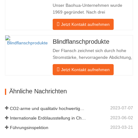
und Russland. Da die inländische
Unser Baohua-Unternehmen wurde
Industrie nicht ideal ist, möchten wir…
1969 gegründet. Nach drei
Generationen harter Arbeit umfasst es
Jetzt Kontakt aufnehmen
nun eine Fläche von 50.000 ㎡ und
verfügt über eine Gebäudefläche von
25.000 ㎡. Es gibt 260 Mitarbeiter und
Blindflanschprodukte
46 Ingenieure. Die jährliche Produktion
Der Flansch zeichnet sich durch hohe
von Schmiedestücken beträgt 30.000
Stromstärke, hervorragende Abdichtung,
Tonnen. Hauptsächlich…
praktische Wartung, robuste
Jetzt Kontakt aufnehmen
Anpassungsfähigkeit und
Wiederverwendbarkeit aus, was ihn zu
einem wesentlichen und wesentlichen
Ähnliche Nachrichten
Faktor im Rohrleitungssystem macht.
Das nächste sind die Produktdatensätze.
MATERIAL 4130-…
2023-07-07
CO2-arme und qualitativ hochwertige Entwicklung
2023-06-02
Internationale Erdölausstellung in China
2023-03-21
Führungsinspektion