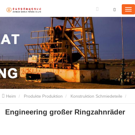
Heim
Produkte Produktion
Konstruktion Schmiedeteile
Engineering großer Ringzahnräder
Engineering großer Ringzahnräder