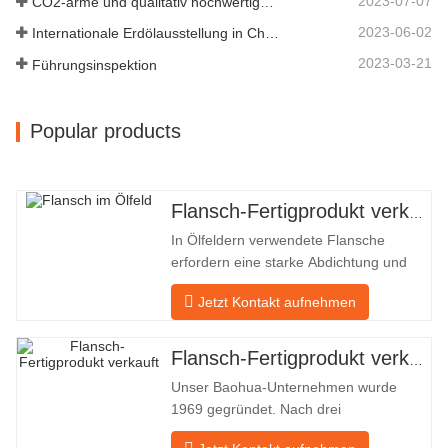
2023-07-07
CO2-arme und qualitativ hochwertige Entwicklung
2023-06-02
Internationale Erdölausstellung in China
2023-03-21
Führungsinspektion
Popular products
Flansch-Fertigprodukt verkauft
In Ölfeldern verwendete Flansche
erfordern eine starke Abdichtung und
hohe Qualität. Unser Unternehmen in
Jetzt Kontakt aufnehmen
Baohua verarbeitet seit vielen Jahren
Flansche in Ölfeldern und exportiert sie
indirekt ins Ausland – nach Deutschland
Flansch-Fertigprodukt verkauft
und Russland. Da die inländische
Unser Baohua-Unternehmen wurde
Industrie nicht ideal ist, möchten wir
1969 gegründet. Nach drei
Generationen harter Arbeit umfasst es