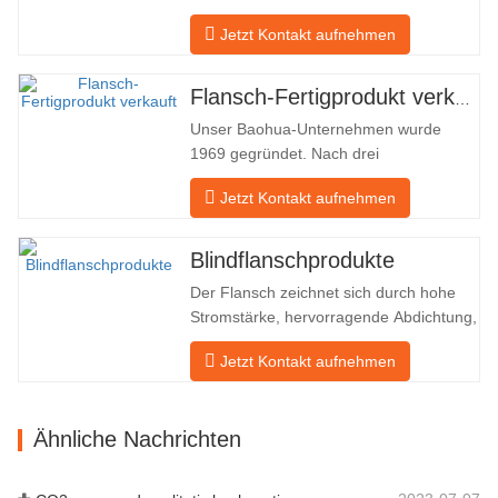
hohe Qualität. Unser Unternehmen in
Jetzt Kontakt aufnehmen
Baohua verarbeitet seit vielen Jahren
Flansche in Ölfeldern und exportiert sie
indirekt ins Ausland – nach Deutschland
Flansch-Fertigprodukt verkauft
und Russland. Da die inländische
Unser Baohua-Unternehmen wurde
Industrie nicht ideal ist, möchten wir…
1969 gegründet. Nach drei
Generationen harter Arbeit umfasst es
Jetzt Kontakt aufnehmen
nun eine Fläche von 50.000 ㎡ und
verfügt über eine Gebäudefläche von
25.000 ㎡. Es gibt 260 Mitarbeiter und
Blindflanschprodukte
46 Ingenieure. Die jährliche Produktion
Der Flansch zeichnet sich durch hohe
von Schmiedestücken beträgt 30.000
Stromstärke, hervorragende Abdichtung,
Tonnen. Hauptsächlich…
praktische Wartung, robuste
Jetzt Kontakt aufnehmen
Anpassungsfähigkeit und
Wiederverwendbarkeit aus, was ihn zu
einem wesentlichen und wesentlichen
Ähnliche Nachrichten
Faktor im Rohrleitungssystem macht.
Das nächste sind die Produktdatensätze.
MATERIAL 4130-…