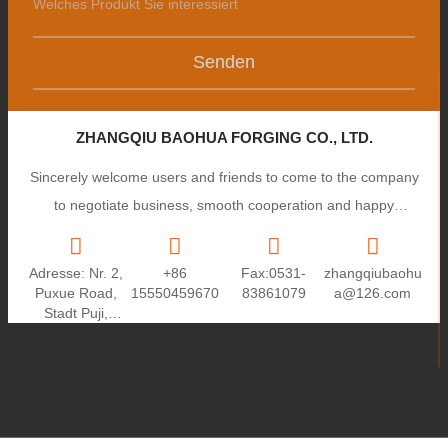
Senden
ZHANGQIU BAOHUA FORGING CO., LTD.
Sincerely welcome users and friends to come to the company
to negotiate business, smooth cooperation and happy
cooperation, I wish you a prosperous career!
Adresse: Nr. 2,
+86
Fax:0531-
zhangqiubaohu
Puxue Road,
15550459670
83861079
a@126.com
Stadt Puji,
Stadt
Zhangqiu,
Provinz
Shandong