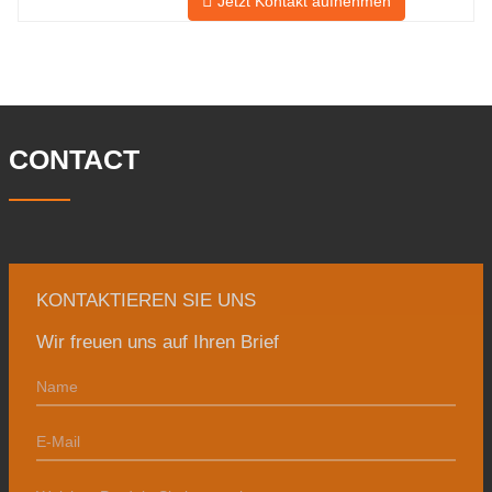
Jetzt Kontakt aufnehmen
nun eine Fläche von 50.000 ㎡ und
verfügt über eine Gebäudefläche von
25.000 ㎡. Es gibt 260 Mitarbeiter und
46 Ingenieure. Die jährliche Produktion
von Schmiedestücken beträgt 30.000
Tonnen. Hauptsächlich
CONTACT
KONTAKTIEREN SIE UNS
Wir freuen uns auf Ihren Brief