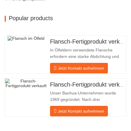
Popular products
Flansch-Fertigprodukt verkauft
In Ölfeldern verwendete Flansche
erfordern eine starke Abdichtung und
hohe Qualität. Unser Unternehmen in
Jetzt Kontakt aufnehmen
Baohua verarbeitet seit vielen Jahren
Flansche in Ölfeldern und exportiert sie
indirekt ins Ausland – nach Deutschland
Flansch-Fertigprodukt verkauft
und Russland. Da die inländische
Unser Baohua-Unternehmen wurde
Industrie nicht ideal ist, möchten wir
1969 gegründet. Nach drei
Generationen harter Arbeit umfasst es
Jetzt Kontakt aufnehmen
nun eine Fläche von 50.000 ㎡ und
verfügt über eine Gebäudefläche von
25.000 ㎡. Es gibt 260 Mitarbeiter und