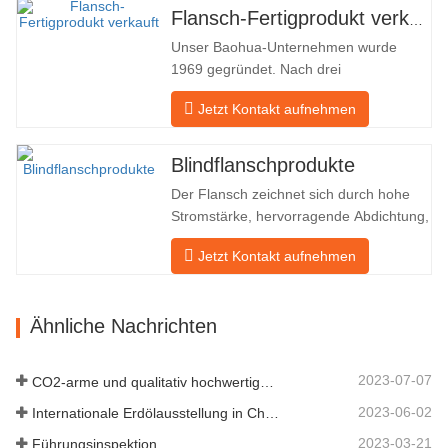
indirekt ins Ausland – nach Deutschland
Flansch-Fertigprodukt verkauft
und Russland. Da die inländische
Unser Baohua-Unternehmen wurde
Industrie nicht ideal ist, möchten wir…
1969 gegründet. Nach drei
Generationen harter Arbeit umfasst es
Jetzt Kontakt aufnehmen
nun eine Fläche von 50.000 ㎡ und
verfügt über eine Gebäudefläche von
25.000 ㎡. Es gibt 260 Mitarbeiter und
Blindflanschprodukte
46 Ingenieure. Die jährliche Produktion
Der Flansch zeichnet sich durch hohe
von Schmiedestücken beträgt 30.000
Stromstärke, hervorragende Abdichtung,
Tonnen. Hauptsächlich…
praktische Wartung, robuste
Jetzt Kontakt aufnehmen
Anpassungsfähigkeit und
Wiederverwendbarkeit aus, was ihn zu
einem wesentlichen und wesentlichen
Ähnliche Nachrichten
Faktor im Rohrleitungssystem macht.
Das nächste sind die Produktdatensätze.
MATERIAL 4130-…
2023-07-07
CO2-arme und qualitativ hochwertige Entwicklung
2023-06-02
Internationale Erdölausstellung in China
2023-03-21
Führungsinspektion