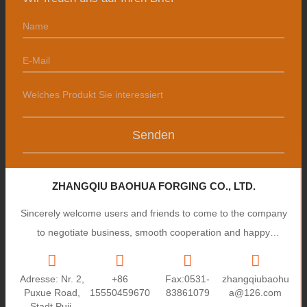
Senden
ZHANGQIU BAOHUA FORGING CO., LTD.
Sincerely welcome users and friends to come to the company
to negotiate business, smooth cooperation and happy
cooperation, I wish you a prosperous career!
Adresse: Nr. 2,
+86
Fax:0531-
zhangqiubaohu
Puxue Road,
15550459670
83861079
a@126.com
Stadt Puji,