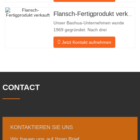
Flansche in Ölfeldern und exportiert sie
indirekt ins Ausland – nach Deutschland
Flansch-Fertigprodukt verkauft
und Russland. Da die inländische
Unser Baohua-Unternehmen wurde
Industrie nicht ideal ist, möchten wir
1969 gegründet. Nach drei
Generationen harter Arbeit umfasst es
Jetzt Kontakt aufnehmen
nun eine Fläche von 50.000 ㎡ und
verfügt über eine Gebäudefläche von
25.000 ㎡. Es gibt 260 Mitarbeiter und
46 Ingenieure. Die jährliche Produktion
von Schmiedestücken beträgt 30.000
Tonnen. Hauptsächlich
CONTACT
KONTAKTIEREN SIE UNS
Wir freuen uns auf Ihren Brief