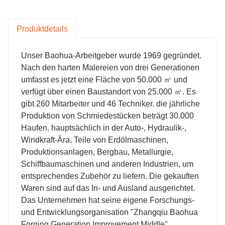
verfügt unser Unternehmen über mehr als 80
verschiedene Verarbeitungsmaschinen und -
Produktdetails
ausrüstungen sowie Inspektions- und
Testausrüstungen wie Zeiss CMM, japanischer
Kleinplattenprofiler, Zahnraddetektor und Omega-
Unser Baohua-Arbeitgeber wurde 1969 gegründet.
Werkzeugausrichtungsdetektor.
Nach den harten Malereien von drei Generationen
umfasst es jetzt eine Fläche von 50.000 ㎡ und
verfügt über einen Baustandort von 25.000 ㎡. Es
gibt 260 Mitarbeiter und 46 Techniker. die jährliche
Produktion von Schmiedestücken beträgt 30.000
Haufen. hauptsächlich in der Auto-, Hydraulik-,
Windkraft-Ära, Teile von Erdölmaschinen,
Produktionsanlagen, Bergbau, Metallurgie,
Schiffbaumaschinen und anderen Industrien, um
entsprechendes Zubehör zu liefern. Die gekauften
Waren sind auf das In- und Ausland ausgerichtet.
Das Unternehmen hat seine eigene Forschungs-
und Entwicklungsorganisation "Zhangqiu Baohua
Forging Generation Improvement Middle".