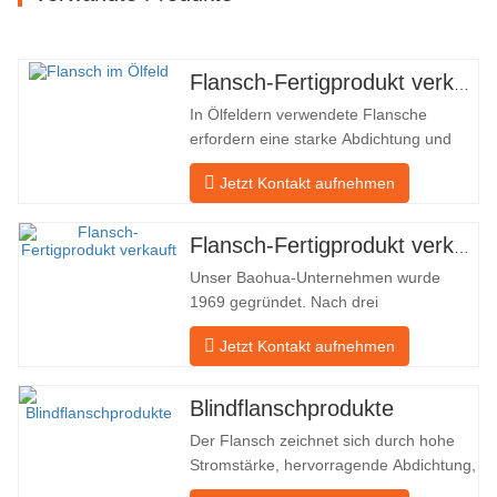
Flansch-Fertigprodukt verkauft
In Ölfeldern verwendete Flansche
erfordern eine starke Abdichtung und
hohe Qualität. Unser Unternehmen in
Jetzt Kontakt aufnehmen
Baohua verarbeitet seit vielen Jahren
Flansche in Ölfeldern und exportiert sie
indirekt ins Ausland – nach Deutschland
Flansch-Fertigprodukt verkauft
und Russland. Da die inländische
Unser Baohua-Unternehmen wurde
Industrie nicht ideal ist, möchten wir…
1969 gegründet. Nach drei
Generationen harter Arbeit umfasst es
Jetzt Kontakt aufnehmen
nun eine Fläche von 50.000 ㎡ und
verfügt über eine Gebäudefläche von
25.000 ㎡. Es gibt 260 Mitarbeiter und
Blindflanschprodukte
46 Ingenieure. Die jährliche Produktion
Der Flansch zeichnet sich durch hohe
von Schmiedestücken beträgt 30.000
Stromstärke, hervorragende Abdichtung,
Tonnen. Hauptsächlich…
praktische Wartung, robuste