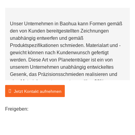
Unser Unternehmen in Baohua kann Formen gemäß
den von Kunden bereitgestellten Zeichnungen
unabhängig entwerfen und gemäß
Produktspezifikationen schmieden. Materialart und -
gewicht können nach Kundenwunsch gefertigt
werden. Diese Art von Planetenträger ist ein von
unserem Unternehmen unabhängig entwickeltes
Gesenk, das Präzisionsschmieden realisieren und
eine Materialausnutzungsrate von über 90%
erreichen kann, wodurch die Kosten erheblich
Jetzt Kontakt aufnehmen
gesenkt werden. Darüber hinaus verfügt unser
Unternehmen über Schruppbearbeitung,
Freigeben:
Wärmebehandlung und Endbearbeitung, die je nach
Kundenwunsch unter verschiedenen
Lieferbedingungen geliefert werden können, was Zeit
und Kosten spart. Was die Ausrüstung anbelangt,