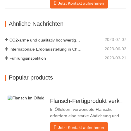
Jetzt Kontakt aufnehmen
Anpassungsfähigkeit und
Wiederverwendbarkeit aus, was ihn zu
einem wesentlichen und wesentlichen
Ähnliche Nachrichten
Faktor im Rohrleitungssystem macht.
Das nächste sind die Produktdatensätze.
MATERIAL 4130-…
2023-07-07
CO2-arme und qualitativ hochwertige Entwicklung
2023-06-02
Internationale Erdölausstellung in China
2023-03-21
Führungsinspektion
Popular products
Flansch-Fertigprodukt verkauft
In Ölfeldern verwendete Flansche
erfordern eine starke Abdichtung und
hohe Qualität. Unser Unternehmen in
Jetzt Kontakt aufnehmen
Baohua verarbeitet seit vielen Jahren