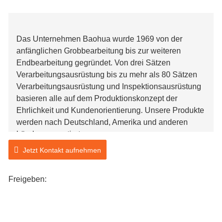
Das Unternehmen Baohua wurde 1969 von der
anfänglichen Grobbearbeitung bis zur weiteren
Endbearbeitung gegründet. Von drei Sätzen
Verarbeitungsausrüstung bis zu mehr als 80 Sätzen
Verarbeitungsausrüstung und Inspektionsausrüstung
basieren alle auf dem Produktionskonzept der
Ehrlichkeit und Kundenorientierung. Unsere Produkte
werden nach Deutschland, Amerika und anderen
Ländern exportiert.
Im Allgemeinen bestehen die bei der Herstellung von
Jetzt Kontakt aufnehmen
Zahnkränzen verwendeten Materialien aus 45- oder
40Cr-Stahl. Gemäß den von Kunden bereitgestellten
Freigeben:
Zeichnungen werden durch eine Reihe von
Prozessen wie Schmieden, Anlassen, Drehen,
Wälzfräsen, Bohren, Abschrecken, Fehlererkennung,
Hochtemperaturtempern, Testen und Verpacken die