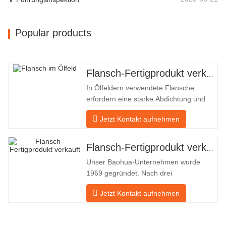
Popular products
Flansch-Fertigprodukt verkauft
In Ölfeldern verwendete Flansche
erfordern eine starke Abdichtung und
hohe Qualität. Unser Unternehmen in
Jetzt Kontakt aufnehmen
Baohua verarbeitet seit vielen Jahren
Flansche in Ölfeldern und exportiert sie
indirekt ins Ausland – nach Deutschland
Flansch-Fertigprodukt verkauft
und Russland. Da die inländische
Unser Baohua-Unternehmen wurde
Industrie nicht ideal ist, möchten wir
1969 gegründet. Nach drei
Generationen harter Arbeit umfasst es
Jetzt Kontakt aufnehmen
nun eine Fläche von 50.000 ㎡ und
verfügt über eine Gebäudefläche von
25.000 ㎡. Es gibt 260 Mitarbeiter und