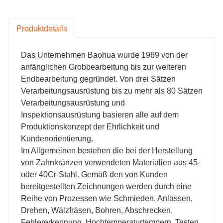
Zahnkranzprodukte hergestellt, die den
Anforderungen der Kunden entsprechen werden
Produktdetails
erstellt. Jeder Verarbeitungsschritt wird streng geprüft,
und das Reparieren von Produkten durch Schweißen
ist von unserem Unternehmen streng verboten,
Das Unternehmen Baohua wurde 1969 von der
sodass die Qualität garantiert werden kann.
anfänglichen Grobbearbeitung bis zur weiteren
Endbearbeitung gegründet. Von drei Sätzen
Verarbeitungsausrüstung bis zu mehr als 80 Sätzen
Verarbeitungsausrüstung und
Inspektionsausrüstung basieren alle auf dem
Produktionskonzept der Ehrlichkeit und
Kundenorientierung.
Im Allgemeinen bestehen die bei der Herstellung
von Zahnkränzen verwendeten Materialien aus 45-
oder 40Cr-Stahl. Gemäß den von Kunden
bereitgestellten Zeichnungen werden durch eine
Reihe von Prozessen wie Schmieden, Anlassen,
Drehen, Wälzfräsen, Bohren, Abschrecken,
Fehlererkennung, Hochtemperaturtempern, Testen