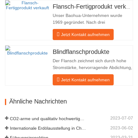
indirekt ins Ausland – nach Deutschland
Flansch-Fertigprodukt verkauft
und Russland. Da die inländische
Unser Baohua-Unternehmen wurde
Industrie nicht ideal ist, möchten wir…
1969 gegründet. Nach drei
Generationen harter Arbeit umfasst es
Jetzt Kontakt aufnehmen
nun eine Fläche von 50.000 ㎡ und
verfügt über eine Gebäudefläche von
25.000 ㎡. Es gibt 260 Mitarbeiter und
Blindflanschprodukte
46 Ingenieure. Die jährliche Produktion
Der Flansch zeichnet sich durch hohe
von Schmiedestücken beträgt 30.000
Stromstärke, hervorragende Abdichtung,
Tonnen. Hauptsächlich…
praktische Wartung, robuste
Jetzt Kontakt aufnehmen
Anpassungsfähigkeit und
Wiederverwendbarkeit aus, was ihn zu
einem wesentlichen und wesentlichen
Ähnliche Nachrichten
Faktor im Rohrleitungssystem macht.
Das nächste sind die Produktdatensätze.
MATERIAL 4130-…
2023-07-07
CO2-arme und qualitativ hochwertige Entwicklung
2023-06-02
Internationale Erdölausstellung in China
2023-03-21
Führungsinspektion