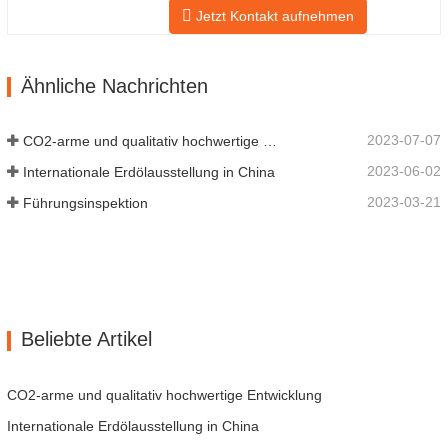
Jetzt Kontakt aufnehmen
Anpassungsfähigkeit und
Wiederverwendbarkeit aus, was ihn zu
einem wesentlichen und wesentlichen
Ähnliche Nachrichten
Faktor im Rohrleitungssystem macht. Das
nächste sind die Produktdatensätze.
MATERIAL 4130-…
2023-07-07
CO2-arme und qualitativ hochwertige Entwicklung
2023-06-02
Internationale Erdölausstellung in China
2023-03-21
Führungsinspektion
Beliebte Artikel
CO2-arme und qualitativ hochwertige Entwicklung
Internationale Erdölausstellung in China