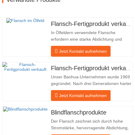
Flansch-Fertigprodukt verkauft
In Ölfeldern verwendete Flansche
erfordern eine starke Abdichtung und
hohe Qualität. Unser Unternehmen in
Jetzt Kontakt aufnehmen
Baohua verarbeitet seit vielen Jahren
Flansche in Ölfeldern und exportiert sie
indirekt ins Ausland – nach Deutschland
Flansch-Fertigprodukt verkauft
und Russland. Da die inländische Industrie
Unser Baohua-Unternehmen wurde 1969
nicht ideal ist, möchten wir…
gegründet. Nach drei Generationen harter
Arbeit umfasst es nun eine Fläche von
Jetzt Kontakt aufnehmen
50.000 ㎡ und verfügt über eine
Gebäudefläche von 25.000 ㎡. Es gibt 260
Mitarbeiter und 46 Ingenieure. Die
Blindflanschprodukte
jährliche Produktion von Schmiedestücken
Der Flansch zeichnet sich durch hohe
beträgt 30.000 Tonnen. Hauptsächlich…
Stromstärke, hervorragende Abdichtung,
praktische Wartung, robuste