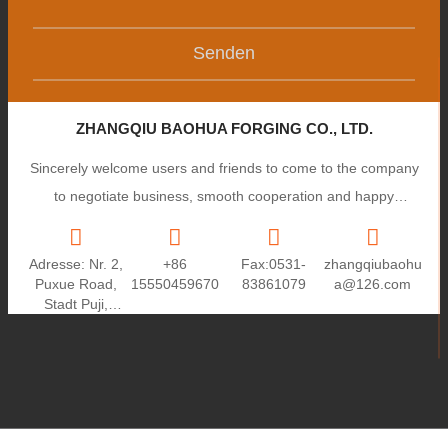
Senden
ZHANGQIU BAOHUA FORGING CO., LTD.
Sincerely welcome users and friends to come to the company
to negotiate business, smooth cooperation and happy
cooperation, I wish you a prosperous career!
Adresse: Nr. 2,
+86
Fax:0531-
zhangqiubaohu
Puxue Road,
15550459670
83861079
a@126.com
Stadt Puji,
Stadt
Zhangqiu,
Provinz
Shandong